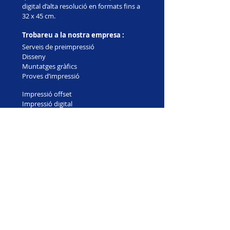
digital d’alta resolució en formats fins a
32 x 45 cm.
Trobareu a la nostra empresa :
Serveis de preimpressió
Disseny
Muntatges gràfics
Proves d’impressió
Impressió offset
Impressió digital
Tot tipus de manipulats ( fendits, tallats,
plegats, grapats, encolats, etc.)
Màxima qualitat i terminis d’entrega
sense competència. Assessorament
sobre l’elecció del paper més adequat
per
a cada treball.
< inici
gjocar@gjocar.cat